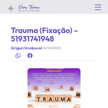
Trauma (Fixação) –
51931741948
Grigori Grabovoi
•
14/04/2023