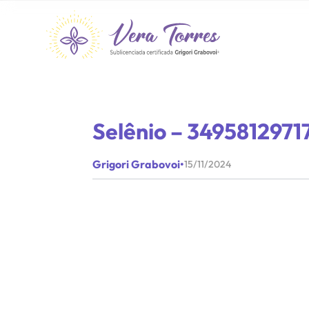
Selênio – 3495812971
Grigori Grabovoi
•
15/11/2024