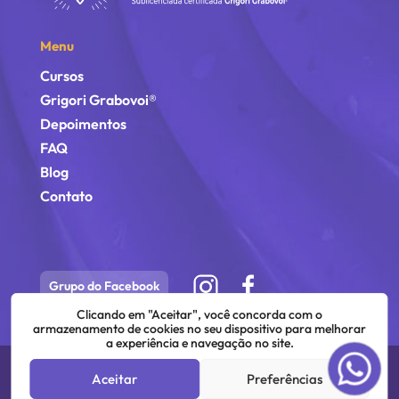
Menu
Cursos
Grigori Grabovoi®
Depoimentos
FAQ
Blog
Contato
Grupo do Facebook
Clicando em "Aceitar", você concorda com o
armazenamento de cookies no seu dispositivo para melhorar
a experiência e navegação no site.
©
2026
Vera Torres | Todos os direitos estão reservados.
Aceitar
Preferências
Desenvolvido por: