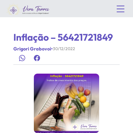
Inflação – 56421721849
Grigori Grabovoi
•
30/12/2022