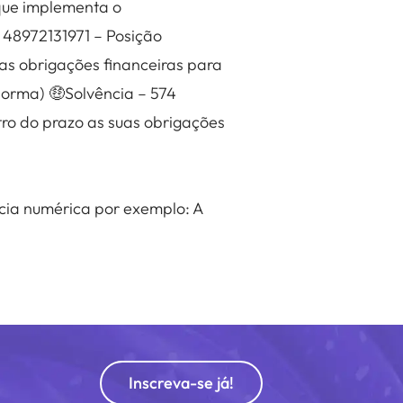
que implementa o
 48972131971 – Posição
suas obrigações financeiras para
Norma) 🤑Solvência – 574
tro do prazo as suas obrigações
cia numérica por exemplo: A
Inscreva-se já!