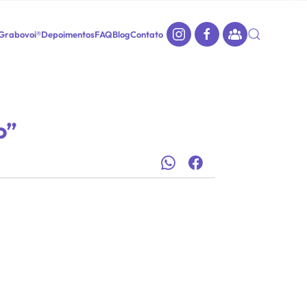
 Grabovoi®
Depoimentos
FAQ
Blog
Contato
o”