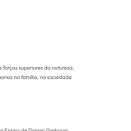
s forças superiores da natureza;
manas na família, na sociedade
o Ensino de Grigori Grabovoi.