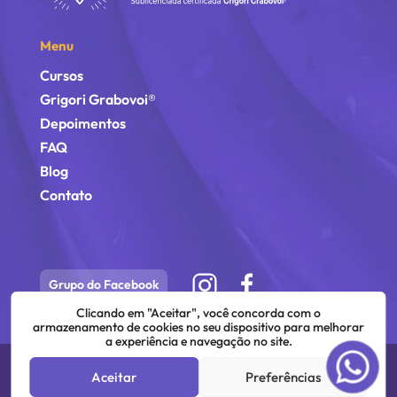
Menu
Cursos
Grigori Grabovoi®
Depoimentos
FAQ
Blog
Contato
Grupo do Facebook
Clicando em "Aceitar", você concorda com o
armazenamento de cookies no seu dispositivo para melhorar
a experiência e navegação no site.
©
2026
Vera Torres | Todos os direitos estão reservados.
Aceitar
Preferências
Desenvolvido por: