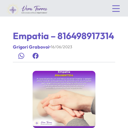
Empatia – 816498917314
Grigori Grabovoi
•
16/06/2023