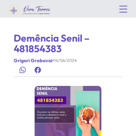
Demência Senil –
481854383
Grigori Grabovoi
•
14/06/2024